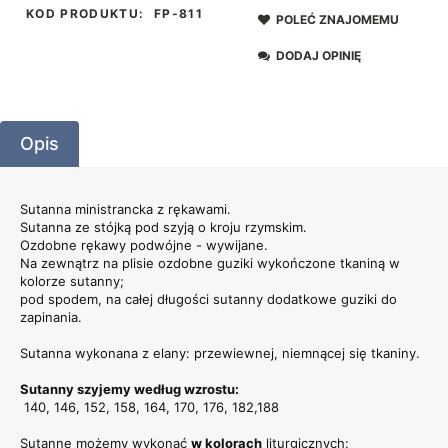
KOD PRODUKTU:
FP-811
POLEĆ ZNAJOMEMU
DODAJ OPINIĘ
Opis
Sutanna ministrancka z rękawami.
Sutanna ze stójką pod szyją o kroju rzymskim.
Ozdobne rękawy podwójne - wywijane.
Na zewnątrz na plisie ozdobne guziki wykończone tkaniną w
kolorze sutanny;
pod spodem, na całej długości sutanny dodatkowe guziki do
zapinania.
Sutanna wykonana z elany: przewiewnej, niemnącej się tkaniny.
Sutanny szyjemy według wzrostu:
140, 146, 152, 158, 164, 170, 176, 182,188
Sutannę możemy wykonać
w kolorach
liturgicznych: