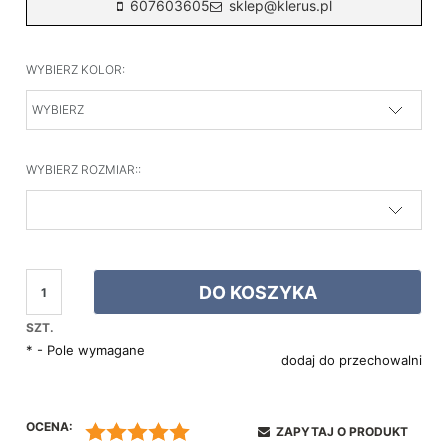
607603605
sklep@klerus.pl
WYBIERZ KOLOR:
WYBIERZ ROZMIAR::
DO KOSZYKA
SZT.
*
- Pole wymagane
dodaj do przechowalni
OCENA:
ZAPYTAJ O PRODUKT