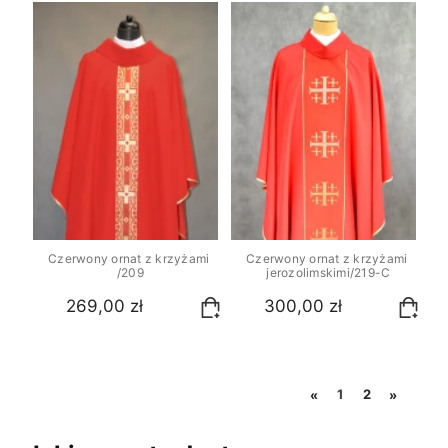
Czerwony ornat z krzyżami 
Czerwony ornat z krzyżami 
/209
jerozolimskimi/219-C
269,00 zł
300,00 zł
1
2
«
»