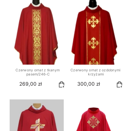
Czerwony ornat z tkanym 
Czerwony ornat z ozdobnymi 
pasem/246-C
krzyżami
269,00 zł
300,00 zł