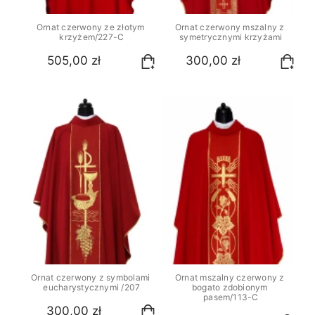
Ornat czerwony ze złotym 
Ornat czerwony mszalny z 
krzyżem/227-C
symetrycznymi krzyżami
505,00 zł
300,00 zł
Ornat czerwony z symbolami 
Ornat mszalny czerwony z 
eucharystycznymi /207
bogato zdobionym 
pasem/113-C
300,00 zł