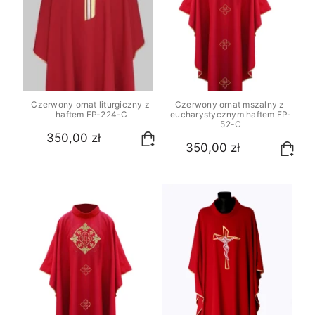
Czerwony ornat liturgiczny z 
Czerwony ornat mszalny z 
haftem FP-224-C
eucharystycznym haftem FP-
52-C
350,00 zł
350,00 zł