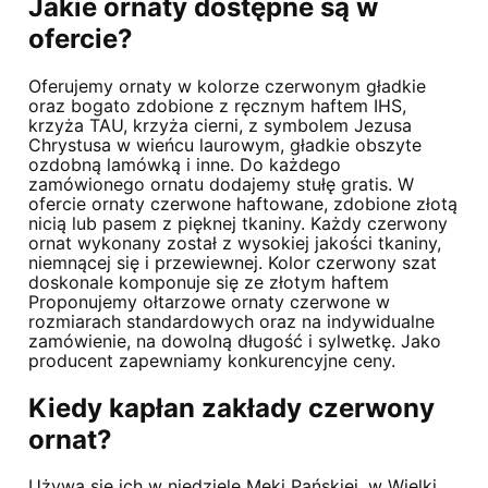
Jakie ornaty dostępne są w
ofercie?
Oferujemy ornaty w kolorze czerwonym gładkie
oraz bogato zdobione z ręcznym haftem IHS,
krzyża TAU, krzyża cierni, z symbolem Jezusa
Chrystusa w wieńcu laurowym, gładkie obszyte
ozdobną lamówką i inne. Do każdego
zamówionego ornatu dodajemy stułę gratis. W
ofercie ornaty czerwone haftowane, zdobione złotą
nicią lub pasem z pięknej tkaniny. Każdy czerwony
ornat wykonany został z wysokiej jakości tkaniny,
niemnącej się i przewiewnej. Kolor czerwony szat
doskonale komponuje się ze złotym haftem
Proponujemy ołtarzowe ornaty czerwone w
rozmiarach standardowych oraz na indywidualne
zamówienie, na dowolną długość i sylwetkę. Jako
producent zapewniamy konkurencyjne ceny.
Kiedy kapłan zakłady czerwony
ornat?
Używa się ich w niedzielę Męki Pańskiej, w Wielki