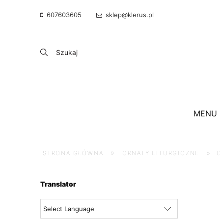
607603605
sklep@klerus.pl
MENU
»
STRONA GŁÓWNA
ORNATY LITURGICZNE
»
Translator