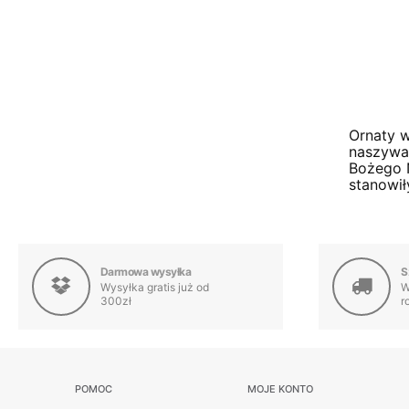
Ornaty w
naszywan
Bożego N
stanowił
Darmowa wysyłka
S
Wysyłka gratis już od
W
300zł
r
POMOC
MOJE KONTO