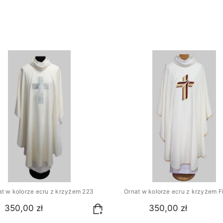
biskupia 100% bawełny
orze amarantowym
0,00 zł
at w kolorze ecru z krzyżem 223
Ornat w kolorze ecru z krzyżem 
350,00 zł
350,00 zł