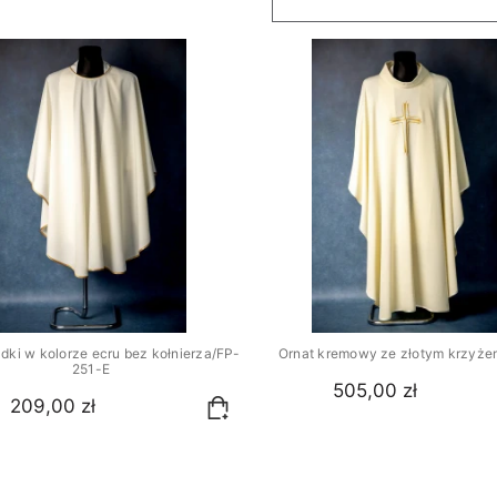
adki w kolorze ecru bez kołnierza/FP-
Ornat kremowy ze złotym krzyże
251-E
505,00 zł
209,00 zł