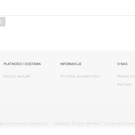
J
PŁATNOŚCI I DOSTAWA
INFORMACJE
O NAS
Koszty wysyłki
Polityka prywatności
Nasza hi
Kontakt
lep internetowy Shoper.pl
Szablony Shoper Modern™
od GrowComme