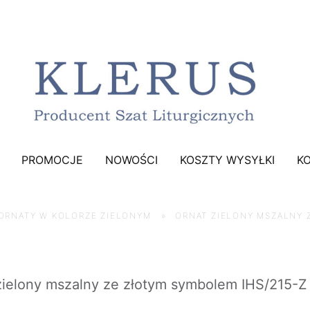
PROMOCJE
NOWOŚCI
KOSZTY WYSYŁKI
K
ORNATY W KOLORZE ZIELONYM
»
ORNAT ZIELONY MSZALNY 
zielony mszalny ze złotym symbolem IHS/215-Z