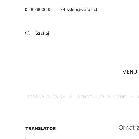
607603605
sklep@klerus.pl
MENU
»
»
STRONA GŁÓWNA
ORNATY LITURGICZNE
Ornat 
TRANSLATOR