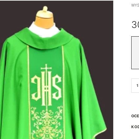
WYS
3
OCE
KO