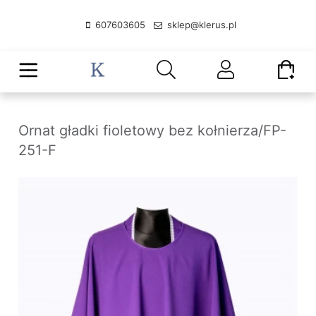
607603605
sklep@klerus.pl
Ornat gładki fioletowy bez kołnierza/FP-
251-F