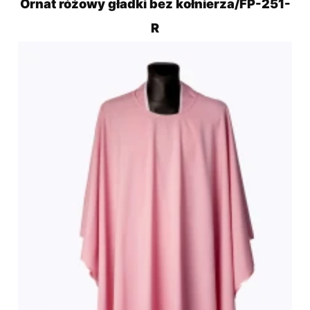
Ornat różowy gładki bez kołnierza/FP-251-
R